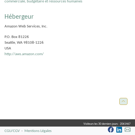
commerciale, budgétaire et ressources humaines
Hébergeur
Amazon Web Services, Inc.
P.O. Box 81226
Seattle, WA 98108-1226
USA
http://aws.amazon.com/
Visiteurs les 30 derniers jours :
2061467
CGU/CGV
-
Mentions Légales